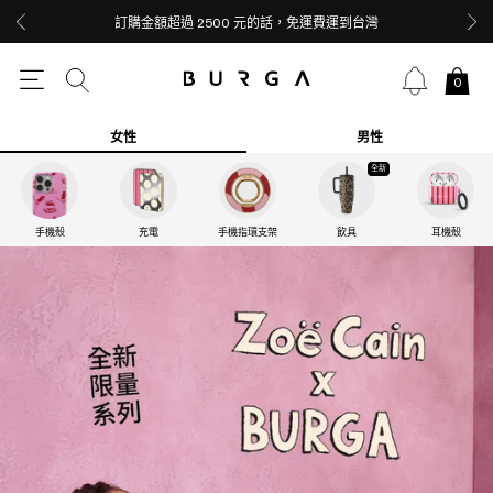
訂購金額超過 2500 元的話，免運費運到台灣
0
女性
男性
全新
手機殼
充電
手機指環支架
飲具
耳機殼