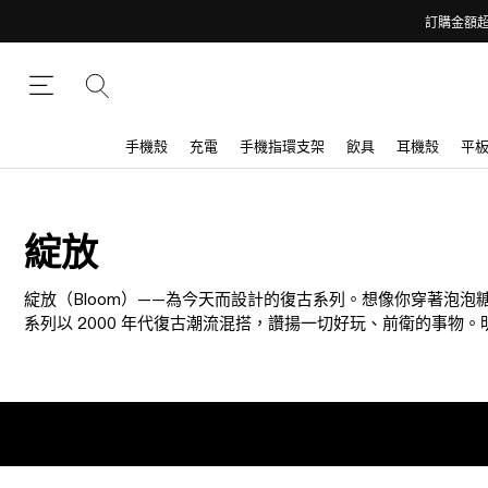
訂購金額超
手機殼
充電
手機指環支架
飲具
耳機殼
平
綻放
綻放（Bloom）——為今天而設計的復古系列。想像你穿著泡
系列以 2000 年代復古潮流混搭，讚揚一切好玩、前衛的事
意的方式表達自我，世界就是你的伸展台。讓我們重返 2000 