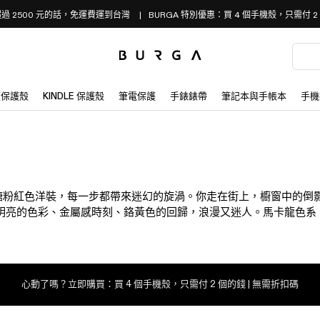
過 2500 元的話，免運費運到台灣
BURGA 特別優惠：買 4 個手機殼，只需付 2
板保護殼
KINDLE 保護殼
筆電保護
手錶錶帶
筆記本與手帳本
手機
泡糖粉紅色洋裝，每一步都帶來迷幻的旋渦。你走在街上，櫥窗中的倒影
物。明亮的色彩、金屬感時刻、鉻黃色的回歸，浪漫又迷人。馬卡龍色
年代，盡情綻放。
心動了嗎？立即購買：買 4 個手機殼，只需付 2 個的錢 | 無需折扣碼