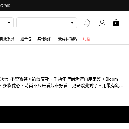
 個的錢！
0
掛繩系列
組合包
其他配件
螢幕保護貼
清倉
讓你不禁微笑。豹紋皮靴、千禧年時尚潮流再度來襲。Bloom
系、多彩愛心，時尚不只是看起來好看，更是感覺對了。用最有創