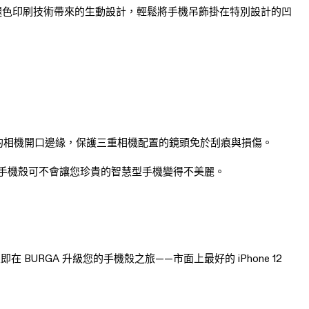
享受防褪色印刷技術帶來的生動設計，輕鬆將手機吊飾掛在特別設計的凹
高的相機開口邊緣，保護三重相機配置的鏡頭免於刮痕與損傷。
手機殼可不會讓您珍貴的智慧型手機變得不美麗。
在 BURGA 升級您的手機殼之旅——市面上最好的 iPhone 12