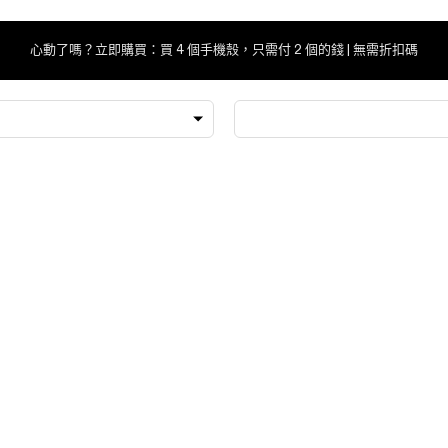
心動了嗎？立即購買：買 4 個手機殼，只需付 2 個的錢 | 無需折扣碼