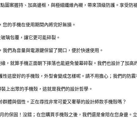
d 吸震科技、凹點圖案握持、加高邊框，與極細纖維內襯，帶來頂級防護。
您保證，您的手機在使用期間內將完好無損。
它幾乎全玻璃包覆，讓它更可能碎裂。
，我們為音量與電源鍵保留了開口，便於快速使用。
高邊框邊緣，就算手機正面朝下摔落也能避免螢幕碎裂。我們也設計了加
護性這麼好的手機殼，外型會變成怎樣呢。請不用擔心；我們的防震
值得裝上出眾的手機殼，這就是我們的設計哲學。
齡群體與個性。正在尋找非常可愛又奢華的設計師款手機殼嗎？
供 12 個月的保固！沒錯；在您購買手機殼之後，我們還是會陪在您身邊。立即