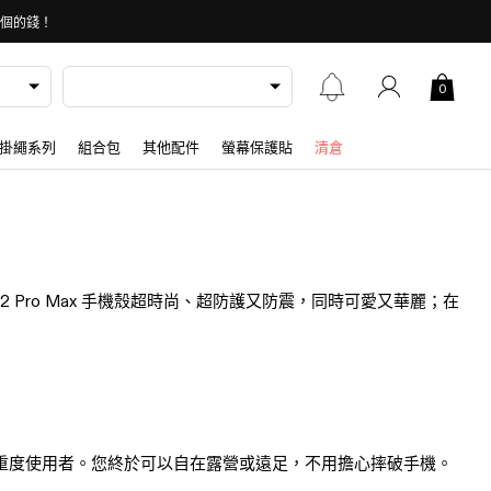
 個的錢！
0
掛繩系列
組合包
其他配件
螢幕保護貼
清倉
2 Pro Max 手機殼超時尚、超防護又防震，同時可愛又華麗；在
適合重度使用者。您終於可以自在露營或遠足，不用擔心摔破手機。