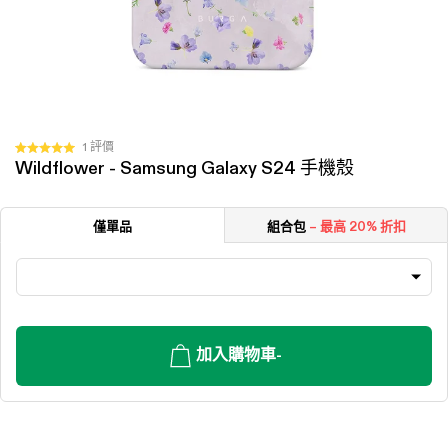
按
1
評價
評
Wildflower - Samsung Galaxy S24 手機殼
一
分
5.0
下
顆
以
星
僅單品
組合包
– 最高 20% 折扣
（滿
捲
分
動
5
顆）
至
評
價
加入購物車
-