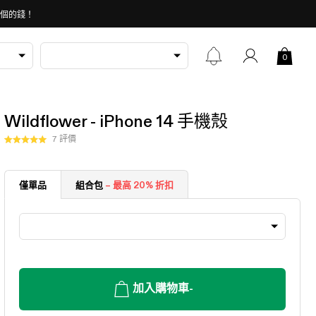
 個的錢！
0
Wildflower - iPhone 14 手機殼
按
7
評價
評
一
分
5.0
下
顆
以
僅單品
組合包
– 最高 20% 折扣
星
（滿
捲
分
動
5
顆）
至
評
價
加入購物車
-