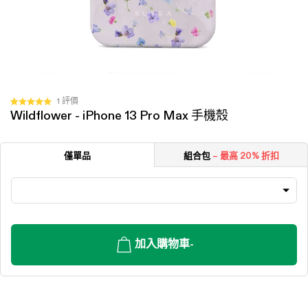
按
1
評價
評
Wildflower - iPhone 13 Pro Max 手機殼
一
分
5.0
下
顆
以
星
僅單品
組合包
– 最高 20% 折扣
（滿
捲
分
動
5
顆）
至
評
價
加入購物車
-