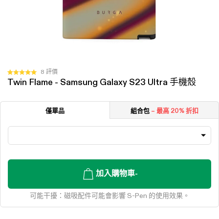
按
8
評價
評
Twin Flame - Samsung Galaxy S23 Ultra 手機殼
一
分
5.0
下
顆
以
星
僅單品
組合包
– 最高 20% 折扣
（滿
捲
分
動
5
顆）
至
評
價
加入購物車
-
可能干擾：
磁吸配件可能會影響 S-Pen 的使用效果。