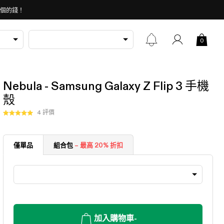
 個的錢！
0
Nebula - Samsung Galaxy Z Flip 3 手機
殼
按
4
評價
評
一
分
5.0
下
顆
以
僅單品
組合包
– 最高 20% 折扣
星
（滿
捲
分
動
5
顆）
至
評
價
加入購物車
-