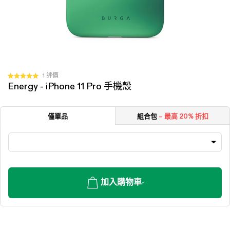
按
1
評價
評
Energy - iPhone 11 Pro 手機殼
一
分
5.0
下
顆
以
星
僅單品
組合包
– 最高 20% 折扣
（滿
捲
分
動
5
顆）
至
評
價
加入購物車
-