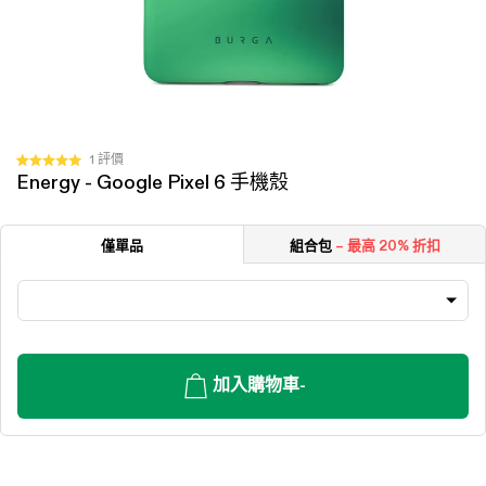
按
1
評價
評
Energy - Google Pixel 6 手機殼
一
分
5.0
下
顆
以
星
僅單品
組合包
– 最高 20% 折扣
（滿
捲
分
動
5
顆）
至
評
價
加入購物車
-