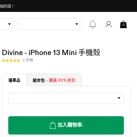
 個的錢！
0
Divine - iPhone 13 Mini 手機殼
按
2
評價
評
一
分
5.0
下
顆
以
僅單品
組合包
– 最高 20% 折扣
星
（滿
捲
分
動
5
顆）
至
評
價
加入購物車
-