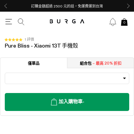
訂購金額超過 2500 元的話，免運費運到台灣
0
按
1
評價
評
Pure Bliss - Xiaomi 13T 手機殼
一
分
5.0
下
顆
以
星
僅單品
組合包
– 最高 20% 折扣
（滿
捲
分
動
5
顆）
至
評
價
加入購物車
-