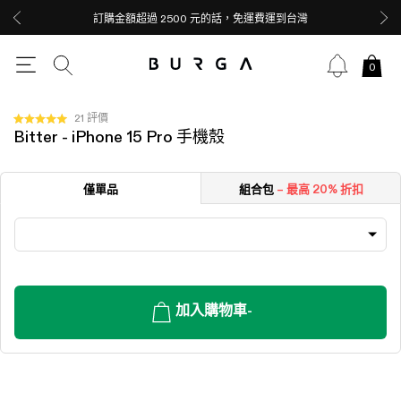
訂購金額超過 2500 元的話，免運費運到台灣
0
按
21
評價
評
Bitter - iPhone 15 Pro 手機殼
一
分
5.0
下
顆
以
星
僅單品
組合包
– 最高 20% 折扣
（滿
捲
分
動
5
顆）
至
評
價
加入購物車
-