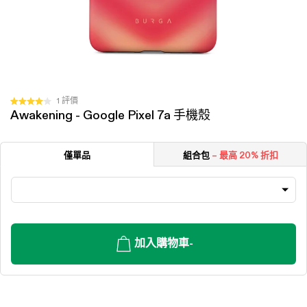
按
1
評價
評
Awakening - Google Pixel 7a 手機殼
一
分
4.0
下
顆
以
星
僅單品
組合包
– 最高 20% 折扣
（滿
捲
分
動
5
顆）
至
評
價
加入購物車
-